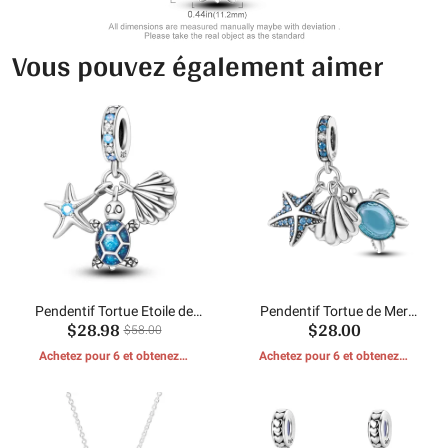
Vous pouvez également aimer
Pendentif Tortue Etoile de
Pendentif Tortue de Mer
$28.98
$28.00
Mer
Coquillage Étoile de Mer
$58.00
Achetez pour 6 et obtenez 1
Achetez pour 6 et obtenez 1
CADEAUX GRATUITS
CADEAUX GRATUITS