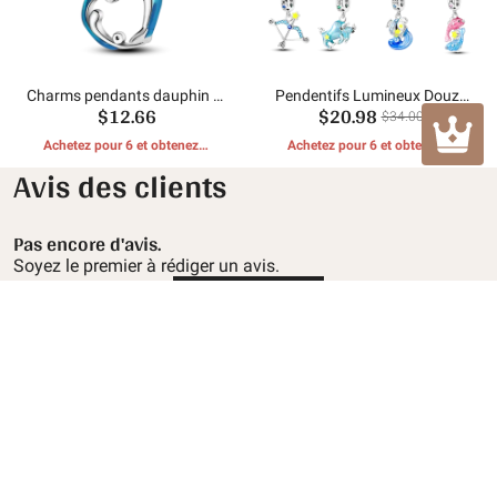
Charms pendants dauphin et
Pendentifs Lumineux Douze
$12.66
$20.98
mer
Constellations
$34.00
Achetez pour 6 et obtenez 1
Achetez pour 6 et obtenez 1
CADEAUX GRATUITS
CADEAUX GRATUITS
Avis des clients
Pas encore d'avis.
Soyez le premier à rédiger un avis.
Écrire une critique
Service client
Politique de retour et de remboursement
À propos de Mula
Politique d'expédition
À propos de nous
Contactez-nous