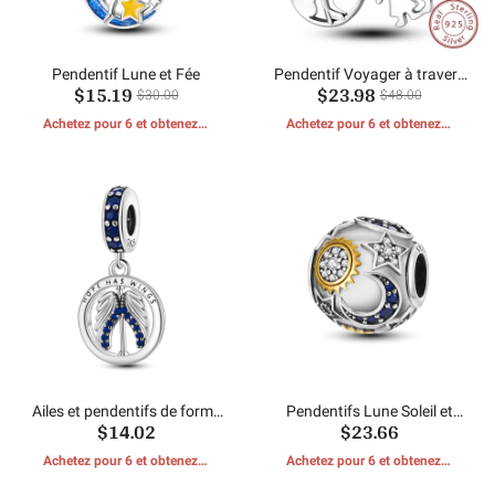
Pendentif Lune et Fée
Pendentif Voyager à travers
$15.19
$23.98
le monde
$30.00
$48.00
Achetez pour 6 et obtenez 1
Achetez pour 6 et obtenez 1
CADEAUX GRATUITS
CADEAUX GRATUITS
Ailes et pendentifs de forme
Pendentifs Lune Soleil et
$14.02
$23.66
ronde
Étoile
Achetez pour 6 et obtenez 1
Achetez pour 6 et obtenez 1
CADEAUX GRATUITS
CADEAUX GRATUITS