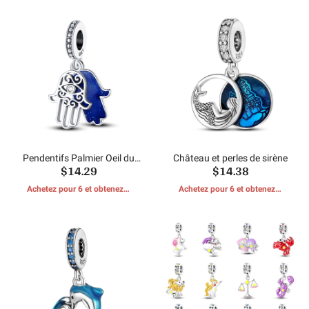
Pendentifs Palmier Oeil du
Château et perles de sirène
$14.29
$14.38
Diable
Achetez pour 6 et obtenez 1
Achetez pour 6 et obtenez 1
CADEAUX GRATUITS
CADEAUX GRATUITS