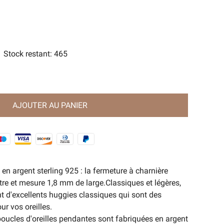
orts
e Magie Ancienne🧿
Stock restant
:
465
AJOUTER AU PANIER
 en argent sterling 925 : la fermeture à charnière
e et mesure 1,8 mm de large.Classiques et légères,
nt d'excellents huggies classiques qui sont des
r vos oreilles.
boucles d'oreilles pendantes sont fabriquées en argent