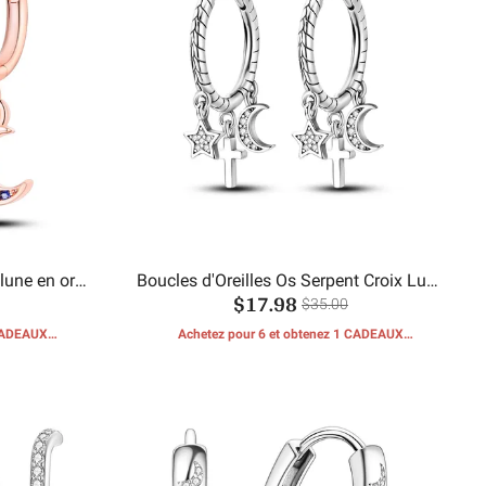
 lune en or
Boucles d'Oreilles Os Serpent Croix Lune
$17.98
et Étoile
$35.00
 CADEAUX
Achetez pour 6 et obtenez 1 CADEAUX
GRATUITS