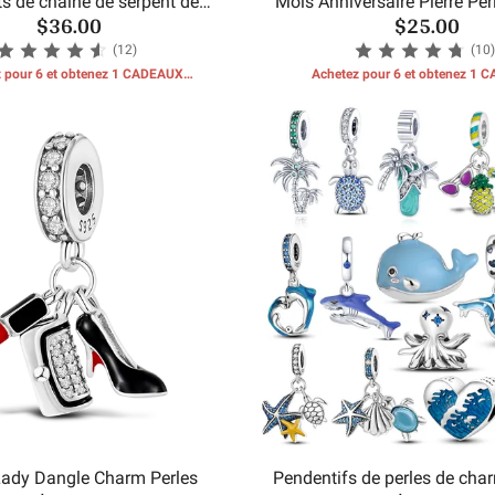
ts de chaîne de serpent de
Mois Anniversaire Pierre Pe
$36.00
$25.00
coquillages de mer
(12)
(10)
 pour 6 et obtenez 1 CADEAUX
Achetez pour 6 et obtenez 1
GRATUITS
GRATUITS
ady Dangle Charm Perles
Pendentifs de perles de char