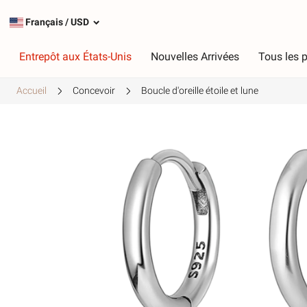
Français
/
USD
Entrepôt aux États-Unis
Nouvelles Arrivées
Tous les p
Accueil
Concevoir
Boucle d'oreille étoile et lune
Taper
C
Charmes les plus populaires
R
Charmes en argent
R
Charmes pendants
V
Chaînes de sécurité
V
J