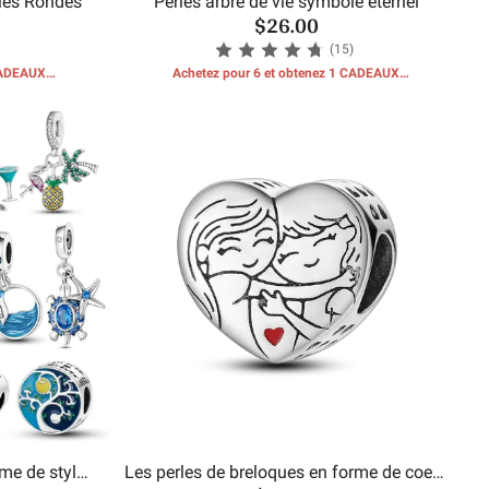
rles Rondes
Perles arbre de vie symbole éternel
$26.00
(15)
 CADEAUX
Achetez pour 6 et obtenez 1 CADEAUX
GRATUITS
me de style
Les perles de breloques en forme de coeur