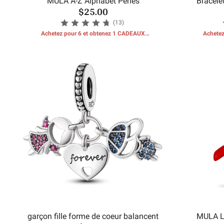
MULA A-Z Alphabet Perles
Bracele
$25.00
(13)
Achetez pour 6 et obtenez 1 CADEAUX
Achetez
GRATUITS
garçon fille forme de coeur balancent
MULA L