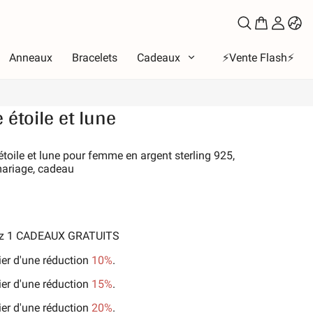
Anneaux
Bracelets
Cadeaux
⚡️Vente Flash⚡️
e étoile et lune
e
eux
toile et lune pour femme en argent sterling 925,
 mariage, cadeau
bet
les de l'amour
Lune et Soleil
ces
nez 1 CADEAUX GRATUITS
e la famille
ier d'une réduction
10%
.
ux et animaux de compagnie
ier d'une réduction
15%
.
-temps
ier d'une réduction
20%
.
ure