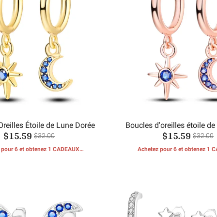
Oreilles Étoile de Lune Dorée
Boucles d'oreilles étoile de
$15.59
$15.59
rose
$32.00
$32.00
 pour 6 et obtenez 1 CADEAUX
Achetez pour 6 et obtenez 1
GRATUITS
GRATUITS