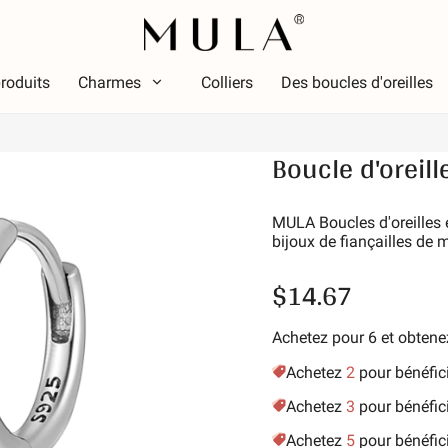
roduits
Charmes
Colliers
Des boucles d'oreilles
Taper
Boucle d'oreill
ouleur
Thèm
Couleur
Thème
ouge
Lumin
MULA Boucles d'oreilles é
bijoux de fiançailles de
ose
Alpha
ert
Symbo
$14.67
iolet
Étoile 
aune doré
Vacan
Achetez pour 6 et obte
Amis d
Achetez
2
pour bénéfic
Anima
Achetez
3
pour bénéfic
Passe
Achetez
5
pour bénéfic
La nat