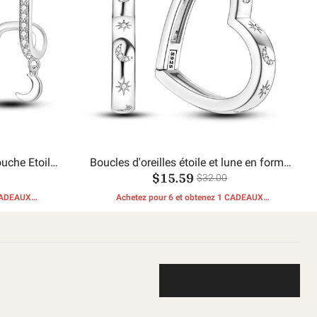
ouche Etoile
Boucles d'oreilles étoile et lune en forme
$15.59
de coeur
$32.00
 CADEAUX
Achetez pour 6 et obtenez 1 CADEAUX
GRATUITS
Écrire une critique