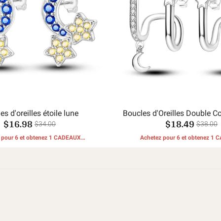
es d'oreilles étoile lune
Boucles d'Oreilles Double C
$16.98
$18.49
Lune
$34.00
$38.00
 pour 6 et obtenez 1 CADEAUX
Achetez pour 6 et obtenez 1
GRATUITS
GRATUITS