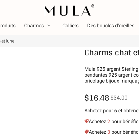
roduits
Charmes
Colliers
Des boucles d'oreilles
 et lune
Taper
Charms chat et
ouleur
Thèm
Couleur
Thème
ouge
Lumin
Mula 925 argent Sterling 
pendantes 925 argent colo
ose
Alpha
bricolage bijoux marqua
ert
Symbo
$16.48
iolet
Étoile 
$34.00
aune doré
Vacan
Achetez pour 6 et obte
Amis d
Anima
Achetez
2
pour bénéfic
Passe
Achetez
3
pour bénéfic
La nat