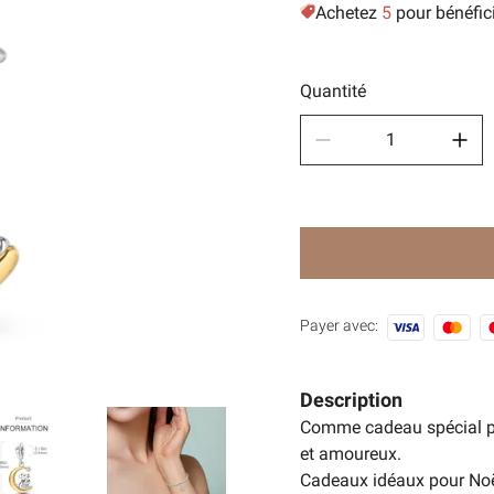
Achetez
5
pour bénéfic
Des sp
🧿Séri
Quantité
Payer avec:
Description
Comme cadeau spécial po
et amoureux.
Cadeaux idéaux pour Noël,