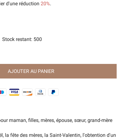
ier d'une réduction
20%
.
orts
e Magie Ancienne🧿
Stock restant
:
500
AJOUTER AU PANIER
ur maman, filles, mères, épouse, sœur, grand-mère
 la fête des mères, la Saint-Valentin, l'obtention d'un