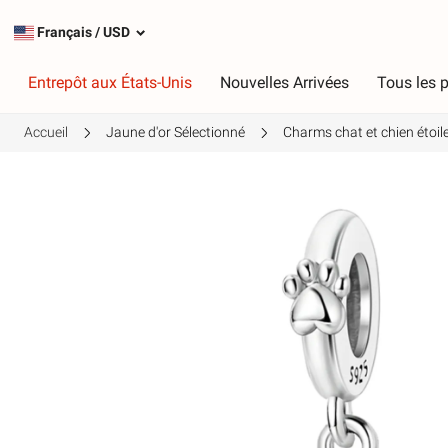
Français
/
USD
Entrepôt aux États-Unis
Nouvelles Arrivées
Tous les p
Accueil
Jaune d'or Sélectionné
Charms chat et chien étoile
Taper
C
Charmes les plus populaires
R
Charmes en argent
R
Charmes pendants
V
Chaînes de sécurité
V
J