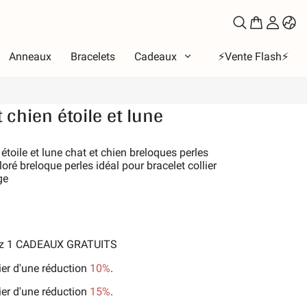
Anneaux
Bracelets
Cadeaux
⚡️Vente Flash⚡️
 chien étoile et lune
e
eux
étoile et lune chat et chien breloques perles
ré breloque perles idéal pour bracelet collier
bet
ge
les de l'amour
Lune et Soleil
ces
nez 1 CADEAUX GRATUITS
e la famille
ux et animaux de compagnie
ier d'une réduction
10%
.
-temps
ier d'une réduction
15%
.
ure