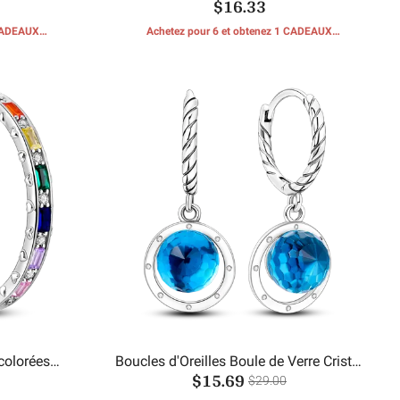
$16.33
d'empreinte de chien
 CADEAUX
Achetez pour 6 et obtenez 1 CADEAUX
GRATUITS
 colorées
Boucles d'Oreilles Boule de Verre Cristal
$15.69
Bleu Mer
$29.00