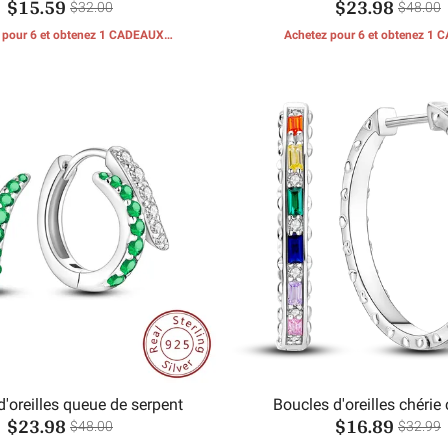
$15.59
$23.98
$32.00
$48.00
 pour 6 et obtenez 1 CADEAUX
Achetez pour 6 et obtenez 1
GRATUITS
GRATUITS
d'oreilles queue de serpent
Boucles d'oreilles chérie
$23.98
$16.89
lumineuses
$48.00
$32.99