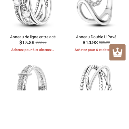
Anneau de ligne entrelacé
Anneau Double U Pavé
$15.59
$14.98
brillant
$32.00
$28.00
Achetez pour 6 et obtenez 1
Achetez pour 6 et obtenez 1
CADEAUX GRATUITS
CADEAUX GRATUITS
Fermoir Double Anneau
Bague large croix torsadée