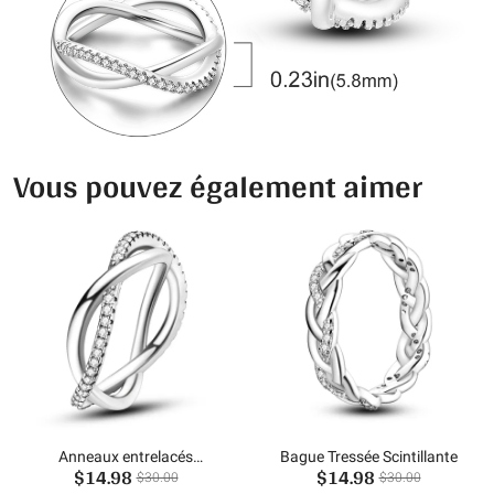
Vous pouvez également aimer
Anneaux entrelacés
Bague Tressée Scintillante
$14.98
$14.98
étincelants
$30.00
$30.00