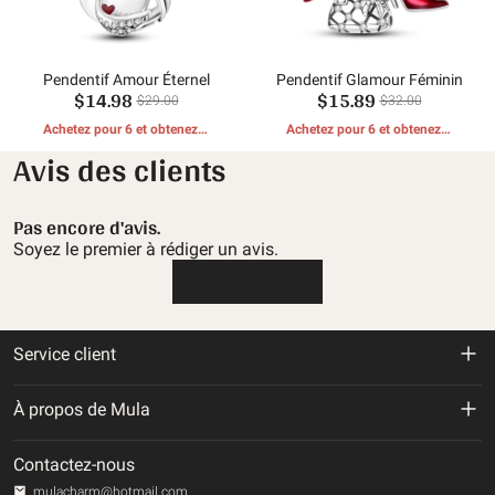
Pendentif Amour Éternel
Pendentif Glamour Féminin
$14.98
$15.89
$29.00
$32.00
Achetez pour 6 et obtenez 1
Achetez pour 6 et obtenez 1
CADEAUX GRATUITS
CADEAUX GRATUITS
Avis des clients
Pas encore d'avis.
Soyez le premier à rédiger un avis.
Écrire une critique
Service client
Politique de retour et de remboursement
À propos de Mula
Politique d'expédition
À propos de nous
Contactez-nous
Politique de confidentialité
mulacharm@hotmail.com