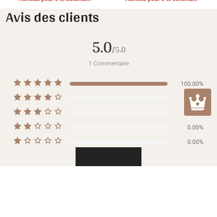
CADEAUX GRATUITS
CADEAUX GRATUITS
Avis des clients
5.0
/5.0
1
Commentaire
100.00%
0.00%
0.00%
0.00%
0.00%
Écrire une critique
Tous les avis
Image
Évaluation
:
Tous