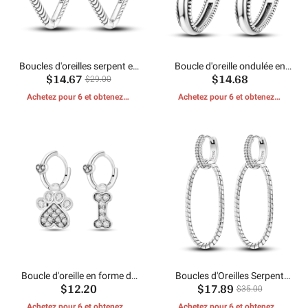
Boucles d'oreilles serpent en
Boucle d'oreille ondulée en
$14.67
$14.68
diamant
forme de coeur
$29.00
Achetez pour 6 et obtenez 1
Achetez pour 6 et obtenez 1
CADEAUX GRATUITS
CADEAUX GRATUITS
Boucle d'oreille en forme de
Boucles d'Oreilles Serpent
$12.20
$17.89
coeur en forme de griffe d'os
Ovale Double Pavé
$35.00
Achetez pour 6 et obtenez 1
Achetez pour 6 et obtenez 1