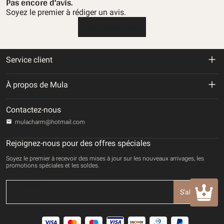
Pas encore d'avis.
Soyez le premier à rédiger un avis.
Écrire une critique
Service client
Politique de retour et de remboursement
À propos de Mula
Politique d'expédition
À propos de nous
Contactez-nous
Politique de confidentialité
mulacharm@hotmail.com
Suivre votre commande
Conditions d'utilisation
Rejoignez-nous pour des offres spéciales
Contactez-nous
Soyez le premier à recevoir des mises à jour sur les nouveaux arrivages, les
Mode de paiement
promotions spéciales et les soldes.
DROITS DE PROPRIÉTÉ INTELLECTUELLE
S'abonner