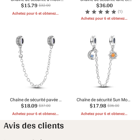
$15.79
$36.00
bouclé
étoiles
$32.00
(1)
Achetez pour 6 et obtenez 1
CADEAUX GRATUITS
Achetez pour 6 et obtenez 1
CADEAUX GRATUITS
Chaîne de sécurité pavée à
Chaîne de sécurité Sun Moon
$18.09
$17.98
double rangée en forme de
Star
$37.00
$36.00
cœur
Achetez pour 6 et obtenez 1
Achetez pour 6 et obtenez 1
CADEAUX GRATUITS
CADEAUX GRATUITS
Avis des clients