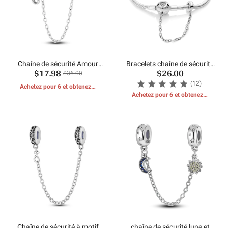
Chaîne de sécurité Amour
Bracelets chaîne de sécurité
$17.98
$26.00
éternel
en argent
$36.00
(12)
Achetez pour 6 et obtenez 1
CADEAUX GRATUITS
Achetez pour 6 et obtenez 1
CADEAUX GRATUITS
Chaîne de sécurité à motif
chaîne de sécurité lune et