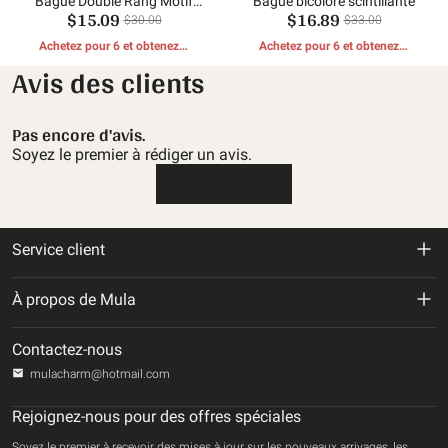
Bague Double Rang Motif
Bague bicolore scintillante
$15.09
$16.89
Zirconium Coloré
$30.00
$33.00
Achetez pour 6 et obtenez 1
Achetez pour 6 et obtenez 1
CADEAUX GRATUITS
CADEAUX GRATUITS
Avis des clients
Pas encore d'avis.
Soyez le premier à rédiger un avis.
Écrire une critique
Service client
Politique de retour et de remboursement
À propos de Mula
Politique d'expédition
À propos de nous
Contactez-nous
Politique de confidentialité
mulacharm@hotmail.com
Suivre votre commande
Conditions d'utilisation
Rejoignez-nous pour des offres spéciales
Contactez-nous
Soyez le premier à recevoir des mises à jour sur les nouveaux arrivages, les