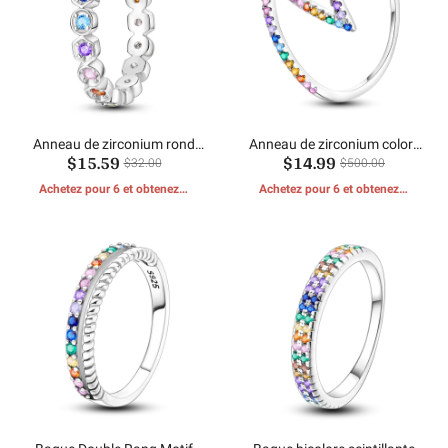
Anneau de zirconium rond
Anneau de zirconium coloré
$15.59
$14.99
coloré
simple
$32.00
$500.00
Achetez pour 6 et obtenez 1
Achetez pour 6 et obtenez 1
CADEAUX GRATUITS
CADEAUX GRATUITS