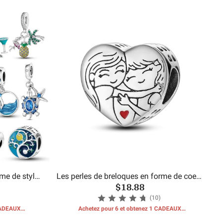
GRATUITS
me de style
Les perles de breloques en forme de coeur
$18.88
de soeur
(10)
 CADEAUX
Achetez pour 6 et obtenez 1 CADEAUX
GRATUITS