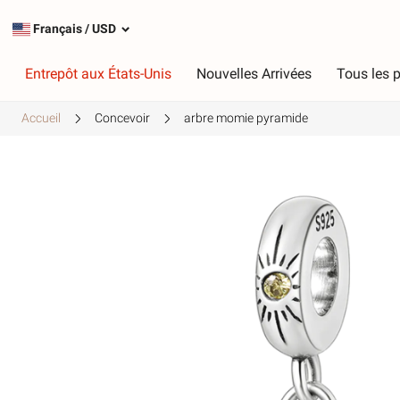
Français
/
USD
Entrepôt aux États-Unis
Nouvelles Arrivées
Tous les p
Accueil
Concevoir
arbre momie pyramide
Taper
C
Charmes les plus populaires
R
Charmes en argent
R
Charmes pendants
V
Chaînes de sécurité
V
J