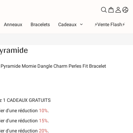
Anneaux
Bracelets
Cadeaux
⚡️Vente Flash⚡️
yramide
e
eux
5 Pyramide Momie Dangle Charm Perles Fit Bracelet
bet
les de l'amour
Lune et Soleil
ces
nez 1 CADEAUX GRATUITS
e la famille
ier d'une réduction
10%
.
ux et animaux de compagnie
ier d'une réduction
15%
.
-temps
ier d'une réduction
20%
.
ure