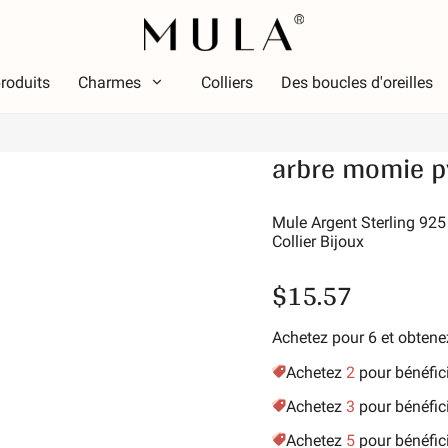
roduits
Charmes
Colliers
Des boucles d'oreilles
Taper
arbre momie p
ouleur
Thèm
Couleur
Thème
ouge
Lumin
Mule Argent Sterling 92
Collier Bijoux
ose
Alpha
ert
Symbo
$15.57
iolet
Étoile 
aune doré
Vacan
Achetez pour 6 et obte
Amis d
Achetez
2
pour bénéfic
Anima
Achetez
3
pour bénéfic
Passe
Achetez
5
pour bénéfic
La nat