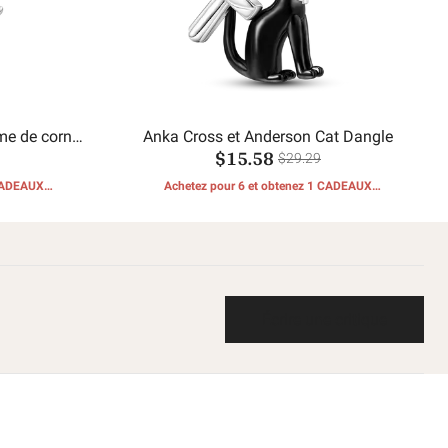
me de corne
Anka Cross et Anderson Cat Dangle
$15.58
oupe
$29.29
 CADEAUX
Achetez pour 6 et obtenez 1 CADEAUX
GRATUITS
Écrire une critique