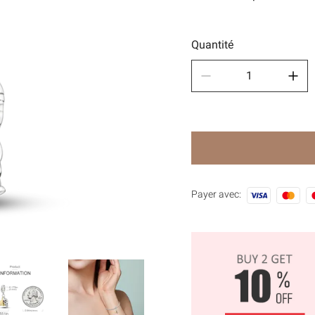
Des sp
🧿Séri
Quantité
Payer avec: