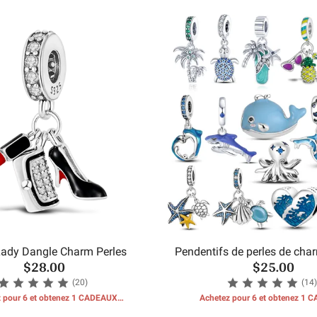
GRATUITS
GRATUITS
ady Dangle Charm Perles
Pendentifs de perles de char
$28.00
$25.00
océanique
(20)
(14)
 pour 6 et obtenez 1 CADEAUX
Achetez pour 6 et obtenez 1
GRATUITS
GRATUITS