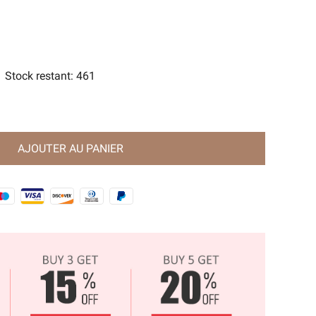
orts
e Magie Ancienne🧿
Stock restant
:
461
AJOUTER AU PANIER