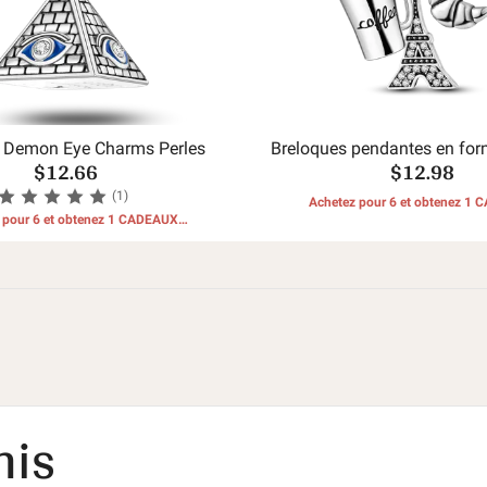
 Demon Eye Charms Perles
Breloques pendantes en for
$12.66
$12.98
de pain de tour de c
(1)
Achetez pour 6 et obtenez 1
 pour 6 et obtenez 1 CADEAUX
GRATUITS
GRATUITS
nis