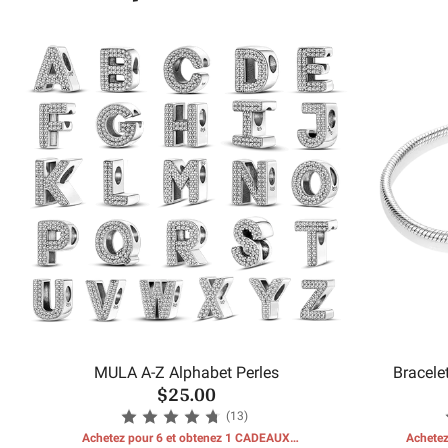
MULA A-Z Alphabet Perles
Bracele
$25.00
(13)
Achetez pour 6 et obtenez 1 CADEAUX
Achetez