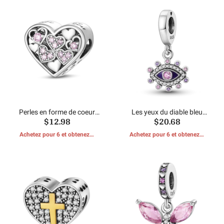
Perles en forme de coeur
Les yeux du diable bleu
$12.98
$20.68
rose
pendent
Achetez pour 6 et obtenez 1
Achetez pour 6 et obtenez 1
CADEAUX GRATUITS
CADEAUX GRATUITS