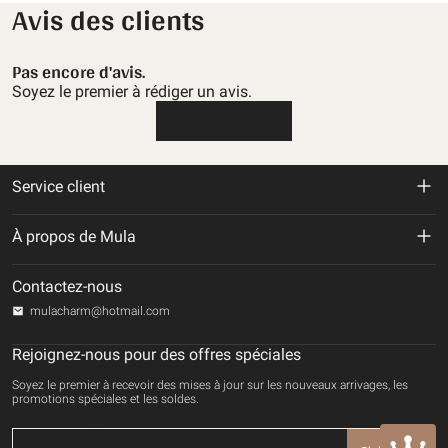
Avis des clients
Pas encore d'avis.
Soyez le premier à rédiger un avis.
Écrire une critique
Service client
Politique de retour et de remboursement
À propos de Mula
Politique d'expédition
À propos de nous
Contactez-nous
Politique de confidentialité
mulacharm@hotmail.com
Suivre votre commande
Conditions d'utilisation
Rejoignez-nous pour des offres spéciales
Contactez-nous
Soyez le premier à recevoir des mises à jour sur les nouveaux arrivages, les
Mode de paiement
promotions spéciales et les soldes.
DROITS DE PROPRIÉTÉ INTELLECTUELLE