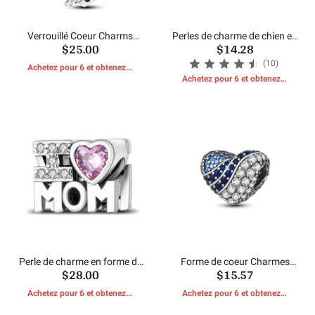
Verrouillé Coeur Charms
Perles de charme de chien en
$25.00
$14.28
Perles
forme de coeur Hapour
(10)
Achetez pour 6 et obtenez 1
CADEAUX GRATUITS
Achetez pour 6 et obtenez 1
CADEAUX GRATUITS
Perle de charme en forme de
Forme de coeur Charmes
$28.00
$15.57
coeur d'amour
Perles
Achetez pour 6 et obtenez 1
Achetez pour 6 et obtenez 1
CADEAUX GRATUITS
CADEAUX GRATUITS