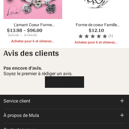
L'amant Coeur Forme
Forme de coeur Famille
$13.98
~
$96.00
$12.10
Charms Perles
Charms Perles
$25.96
~
$190.00
(1)
Achetez pour 6 et obtenez 1
Achetez pour 6 et obtenez 1
CADEAUX GRATUITS
CADEAUX GRATUITS
Avis des clients
Pas encore d'avis.
Soyez le premier à rédiger un avis.
Écrire une critique
Service client
Politique de retour et de remboursement
À propos de Mula
Politique d'expédition
À propos de nous