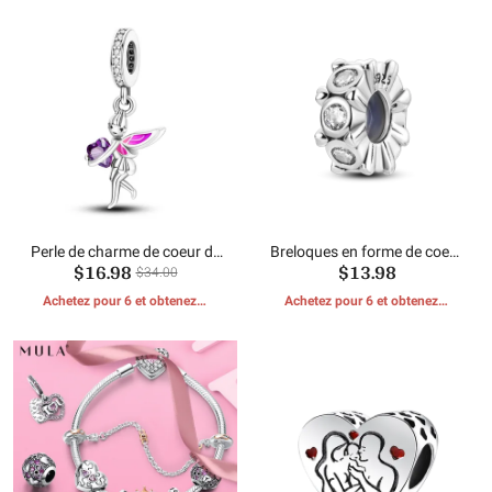
Perle de charme de coeur de
Breloques en forme de coeur
$16.98
$13.98
fée
Perles d'espacement
$34.00
Achetez pour 6 et obtenez 1
Achetez pour 6 et obtenez 1
CADEAUX GRATUITS
CADEAUX GRATUITS