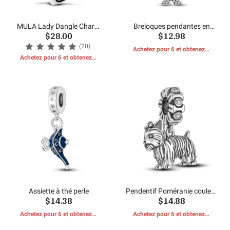
MULA Lady Dangle Charm
Breloques pendantes en
$28.00
$12.98
Perles
forme de corne de pain de
tour de coupe
(20)
Achetez pour 6 et obtenez 1
Achetez pour 6 et obtenez 1
CADEAUX GRATUITS
CADEAUX GRATUITS
Assiette à thé perle
Pendentif Poméranie couleur
$14.38
$14.88
argent
Achetez pour 6 et obtenez 1
Achetez pour 6 et obtenez 1
CADEAUX GRATUITS
CADEAUX GRATUITS