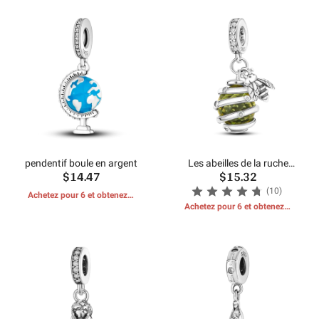
pendentif boule en argent
Les abeilles de la ruche
$14.47
$15.32
pendent
(10)
Achetez pour 6 et obtenez 1
CADEAUX GRATUITS
Achetez pour 6 et obtenez 1
CADEAUX GRATUITS