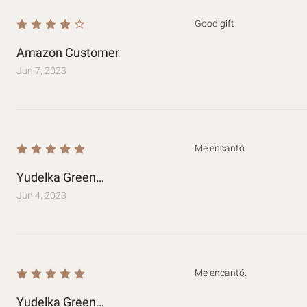
Good gift
Amazon Customer
Jun 7, 2023
Me encantó.
Yudelka Green
Mejía BM-493430
Jun 4, 2023
Me encantó.
Yudelka Green