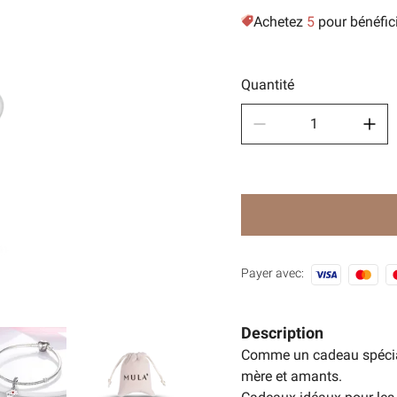
Achetez
5
pour bénéfic
Des sp
🧿Séri
Quantité
Payer avec:
Description
Comme un cadeau spécial
mère et amants.