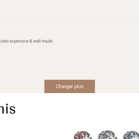
Looks expensive & well made.
Charger plus
nis