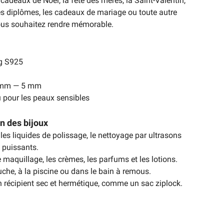
adeaux de Noël, la fête des mères, la Saint-Valentin,
s diplômes, les cadeaux de mariage ou toute autre
ous souhaitez rendre mémorable.
ng S925
6 mm — 5 mm
 pour les peaux sensibles
en des bijoux
 les liquides de polissage, le nettoyage par ultrasons
 puissants.
e maquillage, les crèmes, les parfums et les lotions.
che, à la piscine ou dans le bain à remous.
 récipient sec et hermétique, comme un sac ziplock.