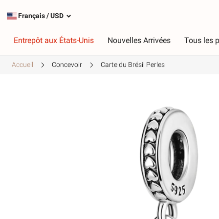
Français
/
USD
Entrepôt aux États-Unis
Nouvelles Arrivées
Tous les p
Accueil
Concevoir
Carte du Brésil Perles
Taper
C
Charmes les plus populaires
R
Charmes en argent
R
Charmes pendants
V
Chaînes de sécurité
V
J