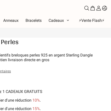
Anneaux
Bracelets
Cadeaux
⚡️Vente Flash⚡️
 Perles
e
eux
dentifs breloques perles 925 en argent Sterling Dangle
tien livraison directe en gros
bet
les de l'amour
taires
Lune et Soleil
ces
e la famille
nez 1 CADEAUX GRATUITS
ux et animaux de compagnie
ier d'une réduction
10%
.
-temps
ier d'une réduction
15%
.
ure