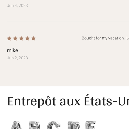
Mejía BM-493430
Jun 4, 2023
Bought for my vacation.  
mike
Jun 2, 2023
Entrepôt aux États-U