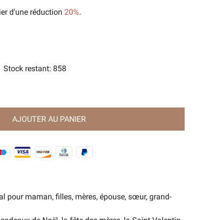
ier d'une réduction
20%
.
orts
e Magie Ancienne🧿
Stock restant
:
858
AJOUTER AU PANIER
 pour maman, filles, mères, épouse, sœur, grand-