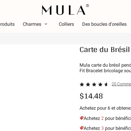
roduits
Charmes
Colliers
Des boucles d'oreilles
Taper
Carte du Brésil
ouleur
Thèm
Couleur
Thème
ouge
Lumin
Mula carte du brésil pen
Fit Bracelet bricolage sou
ose
Alpha
ert
Symbo
20 Commen
iolet
Étoile 
$14.48
aune doré
Vacan
Amis d
Achetez pour 6 et obte
Anima
Achetez
2
pour bénéfic
Passe
Achetez
3
pour bénéfic
La nat