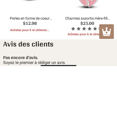
Perles en forme de coeur
Charmes assortis mère-fille
$12.98
$25.00
rose
rose
(1)
Achetez pour 6 et obtenez 1
CADEAUX GRATUITS
Achetez pour 6 et obtenez 1
CADEAUX GRATUITS
Avis des clients
Pas encore d'avis.
Soyez le premier à rédiger un avis.
Écrire une critique
Service client
Politique de retour et de remboursement
À propos de Mula
Politique d'expédition
À propos de nous
Contactez-nous