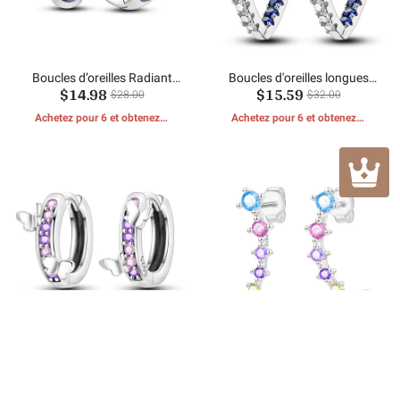
Boucles d’oreilles Radiant
Boucles d'oreilles longues
$14.98
$15.59
Soleil Lune Étoile
scintillantes en forme de V
$28.00
$32.00
Achetez pour 6 et obtenez 1
Achetez pour 6 et obtenez 1
CADEAUX GRATUITS
CADEAUX GRATUITS
Boucles d'Oreilles Papillon
Boucles d'Oreilles Lumières
$15.59
$17.98
Pierre Violette
Colorées
$32.00
$34.00
Achetez pour 6 et obtenez 1
Achetez pour 6 et obtenez 1