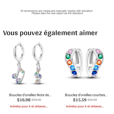
Vous pouvez également aimer
Boucles d'oreilles Note de
Boucles d'oreilles courbes
$16.98
$15.59
Zirconium Coloré
colorées
$34.00
$32.00
Achetez pour 6 et obtenez 1
Achetez pour 6 et obtenez 1
CADEAUX GRATUITS
CADEAUX GRATUITS