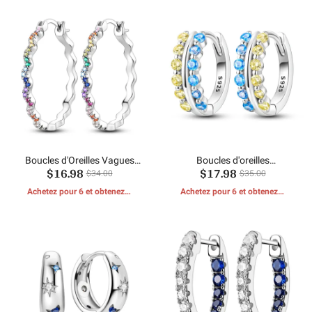
Boucles d'Oreilles Vagues
Boucles d'oreilles
$16.98
$17.98
Colorées
scintillantes bicolores
$34.00
$35.00
Achetez pour 6 et obtenez 1
Achetez pour 6 et obtenez 1
CADEAUX GRATUITS
CADEAUX GRATUITS