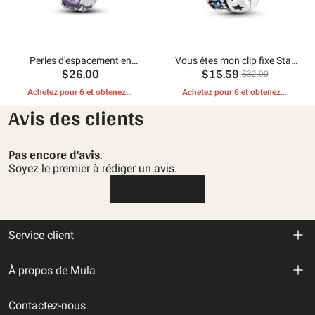
Perles d'espacement en
Vous êtes mon clip fixe Star
$26.00
$15.59
zircon émeraude
River
$32.00
Achetez pour 6 et obtenez 1
Achetez pour 6 et obtenez 1
CADEAUX GRATUITS
CADEAUX GRATUITS
Avis des clients
Pas encore d'avis.
Soyez le premier à rédiger un avis.
Écrire une critique
Service client
Politique de retour et de remboursement
À propos de Mula
Politique d'expédition
À propos de nous
Contactez-nous