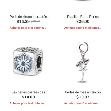
Perle de zircon incrustée
Papillon Rond Perles
$15.59
$26.00
brillante
$32.00
Achetez pour 6 et obtenez 1
Achetez pour 6 et obtenez 1
CADEAUX GRATUITS
CADEAUX GRATUITS
Les perles carrées des
Perles de rose en zircon
$14.88
$13.87
saisons
incrustées
Achetez pour 6 et obtenez 1
Achetez pour 6 et obtenez 1
CADEAUX GRATUITS
CADEAUX GRATUITS