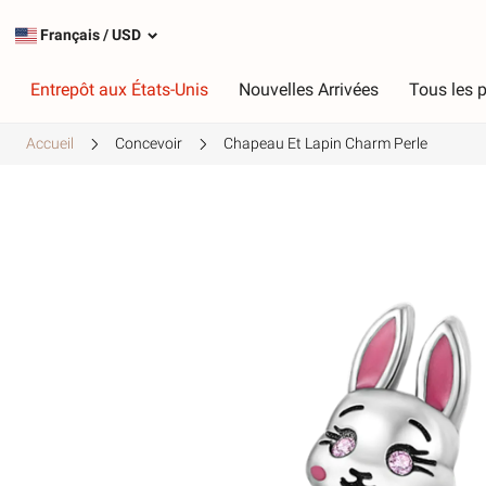
Français
/
USD
Entrepôt aux États-Unis
Nouvelles Arrivées
Tous les p
Accueil
Concevoir
Chapeau Et Lapin Charm Perle
Taper
C
Charmes les plus populaires
R
Charmes en argent
R
Charmes pendants
V
Chaînes de sécurité
V
J