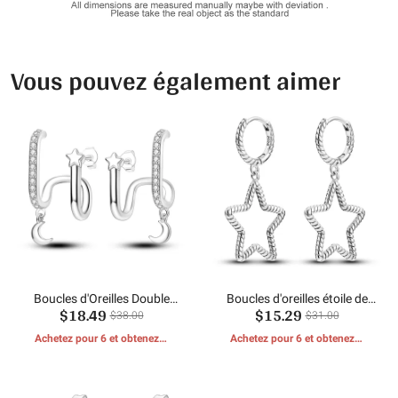
Vous pouvez également aimer
Boucles d'Oreilles Double
Boucles d'oreilles étoile de
$18.49
$15.29
Couche Etoile Lune
serpent
$38.00
$31.00
Achetez pour 6 et obtenez 1
Achetez pour 6 et obtenez 1
CADEAUX GRATUITS
CADEAUX GRATUITS