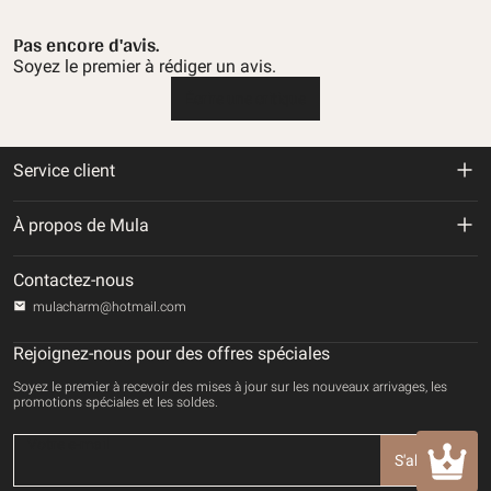
Pas encore d'avis.
Soyez le premier à rédiger un avis.
Écrire une critique
Service client
Politique de retour et de remboursement
À propos de Mula
Politique d'expédition
À propos de nous
Contactez-nous
Politique de confidentialité
mulacharm@hotmail.com
Suivre votre commande
Conditions d'utilisation
Rejoignez-nous pour des offres spéciales
Contactez-nous
Soyez le premier à recevoir des mises à jour sur les nouveaux arrivages, les
Mode de paiement
promotions spéciales et les soldes.
DROITS DE PROPRIÉTÉ INTELLECTUELLE
S'abonner