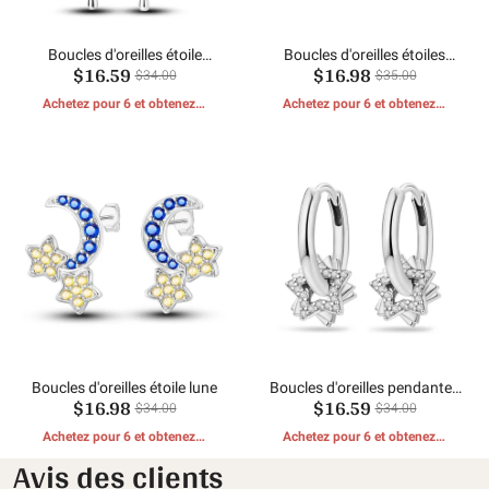
Boucles d'oreilles étoile
Boucles d'oreilles étoiles
$16.59
$16.98
liquide
scintillantes
$34.00
$35.00
Achetez pour 6 et obtenez 1
Achetez pour 6 et obtenez 1
CADEAUX GRATUITS
CADEAUX GRATUITS
Boucles d'oreilles étoile lune
Boucles d'oreilles pendantes
$16.98
$16.59
étoile scintillante
$34.00
$34.00
Achetez pour 6 et obtenez 1
Achetez pour 6 et obtenez 1
CADEAUX GRATUITS
CADEAUX GRATUITS
Avis des clients