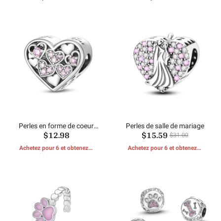
CADEAUX GRATUITS
CADEAUX GRATUITS
Perles en forme de coeur
Perles de salle de mariage
$12.98
$15.59
rose
$31.00
Achetez pour 6 et obtenez 1
Achetez pour 6 et obtenez 1
CADEAUX GRATUITS
CADEAUX GRATUITS