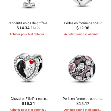
Pendentif en os de griffe en
Perles en forme de coeur
$14.34
$12.98
forme de coeur
d'électrocardiogramme
$43.00
Achetez pour 6 et obtenez 1
Achetez pour 6 et obtenez 1
CADEAUX GRATUITS
CADEAUX GRATUITS
Cheval et Fille Perles en
Perle en forme de coeur en
$16.24
$15.47
Forme de Coeur
os de chien
Achetez pour 6 et obtenez 1
Achetez pour 6 et obtenez 1