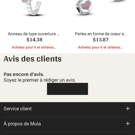
Anneau de type ouverture de
Perles en forme de coeur en
$14.38
$13.87
griffe de germination
os de griffe de germination
Achetez pour 6 et obtenez 1
Achetez pour 6 et obtenez 1
CADEAUX GRATUITS
CADEAUX GRATUITS
Avis des clients
Pas encore d'avis.
Soyez le premier à rédiger un avis.
Écrire une critique
Service client
Politique de retour et de remboursement
À propos de Mula
Politique d'expédition