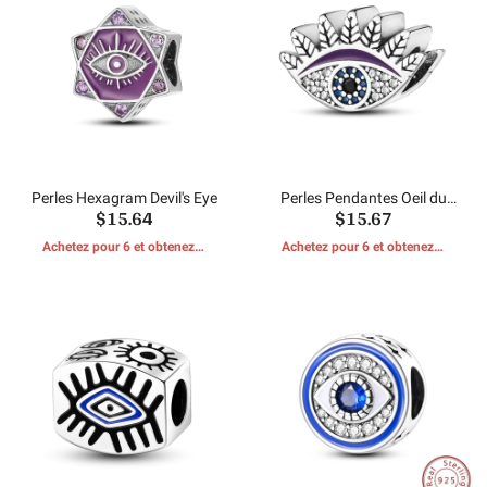
Perles Hexagram Devil's Eye
Perles Pendantes Oeil du
$15.64
$15.67
Diable
Achetez pour 6 et obtenez 1
Achetez pour 6 et obtenez 1
CADEAUX GRATUITS
CADEAUX GRATUITS