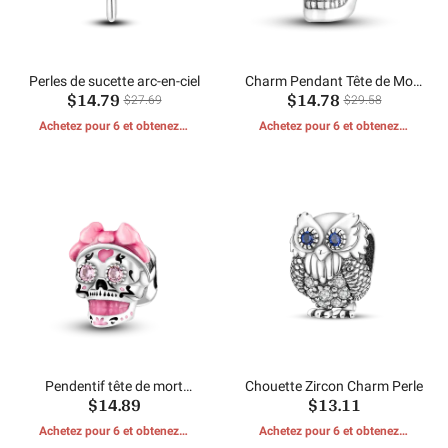
Perles de sucette arc-en-ciel
Charm Pendant Tête de Mort
$14.79
$14.78
Jack
$27.69
$29.58
Achetez pour 6 et obtenez 1
Achetez pour 6 et obtenez 1
CADEAUX GRATUITS
CADEAUX GRATUITS
Pendentif tête de mort
Chouette Zircon Charm Perle
$14.89
$13.11
Halloween Sally Jack
Achetez pour 6 et obtenez 1
Achetez pour 6 et obtenez 1
CADEAUX GRATUITS
CADEAUX GRATUITS