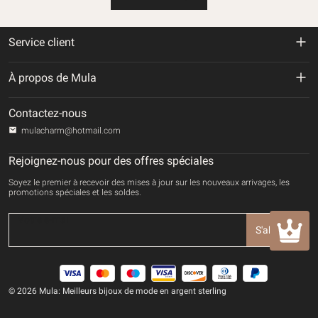
Service client
Politique de retour et de remboursement
À propos de Mula
Politique d'expédition
À propos de nous
Contactez-nous
Politique de confidentialité
mulacharm@hotmail.com
Suivre votre commande
Conditions d'utilisation
Rejoignez-nous pour des offres spéciales
Contactez-nous
Soyez le premier à recevoir des mises à jour sur les nouveaux arrivages, les
Mode de paiement
promotions spéciales et les soldes.
DROITS DE PROPRIÉTÉ INTELLECTUELLE
S'abonner
© 2026 Mula: Meilleurs bijoux de mode en argent sterling