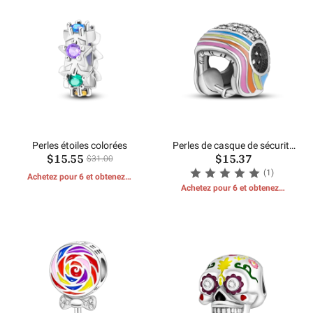
Perles étoiles colorées
Perles de casque de sécurité
$15.55
$15.37
colorées
$31.00
(1)
Achetez pour 6 et obtenez 1
CADEAUX GRATUITS
Achetez pour 6 et obtenez 1
CADEAUX GRATUITS