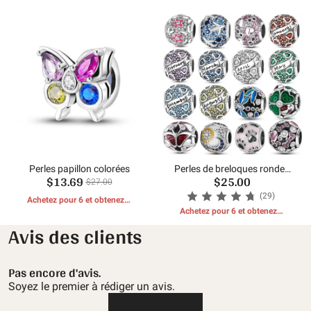
Perles papillon colorées
Perles de breloques rondes
$13.69
$25.00
colorées
$27.00
(29)
Achetez pour 6 et obtenez 1
CADEAUX GRATUITS
Achetez pour 6 et obtenez 1
CADEAUX GRATUITS
Avis des clients
Pas encore d'avis.
Soyez le premier à rédiger un avis.
Écrire une critique