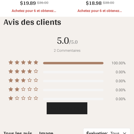
$19.89
$18.98
attrape-rêves
étoile scintillante
$36.00
$38.00
Achetez pour 6 et obtenez 1
Achetez pour 6 et obtenez 1
CADEAUX GRATUITS
CADEAUX GRATUITS
Avis des clients
5.0
/5.0
2
Commentaires
100.00%
0.00%
0.00%
0.00%
0.00%
Écrire une critique
Tous les avis
Image
Évaluation
:
Tous