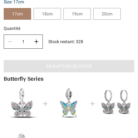
Size: 17cm
17cm
18cm
19cm
20cm
Quantité
Stock restant
:
328
EN RUPTURE DE STOCK
Butterfly Series