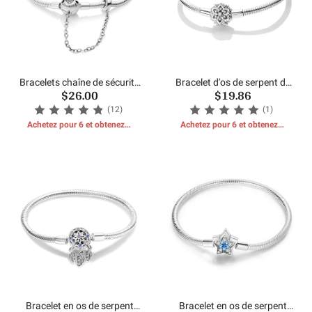
Bracelets chaîne de sécurité
Bracelet d'os de serpent de
$26.00
$19.86
en argent
chaîne de flocon de neige
(12)
(1)
Achetez pour 6 et obtenez 1
Achetez pour 6 et obtenez 1
CADEAUX GRATUITS
CADEAUX GRATUITS
Bracelet en os de serpent
Bracelet en os de serpent