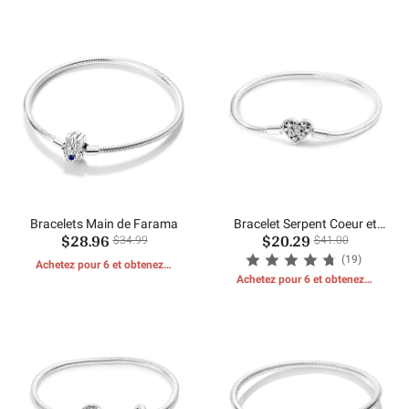
CADEAUX GRATUITS
CADEAUX GRATUITS
Bracelets Main de Farama
Bracelet Serpent Coeur et
$28.96
$20.29
Pierre
$34.99
$41.00
(19)
Achetez pour 6 et obtenez 1
CADEAUX GRATUITS
Achetez pour 6 et obtenez 1
CADEAUX GRATUITS