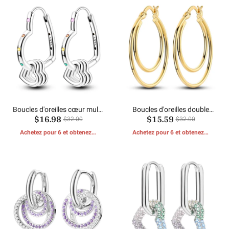
Boucles d'oreilles cœur multi-
Boucles d'oreilles double
$16.98
$15.59
créoles Sweetheart en
anneau doré
$32.00
$32.00
zircone
Achetez pour 6 et obtenez 1
Achetez pour 6 et obtenez 1
CADEAUX GRATUITS
CADEAUX GRATUITS