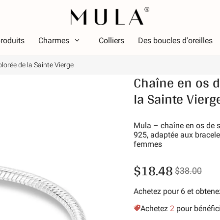
roduits
Charmes
Colliers
Des boucles d'oreilles
lorée de la Sainte Vierge
Taper
Chaîne en os d
ouleur
Thèm
Couleur
la Sainte Vierg
Thème
ouge
Lumin
ose
Alpha
Mula – chaîne en os de se
ert
Symbo
925, adaptée aux bracele
femmes
iolet
Étoile 
aune doré
Vacan
$18.48
$38.00
Amis d
Anima
Achetez pour 6 et obte
Passe
Achetez
2
pour bénéfic
La nat