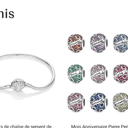
nis
ts de chaîne de serpent de
Mois Anniversaire Pierre Pe