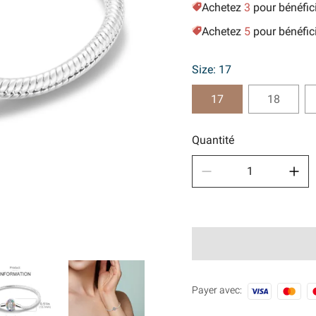
Achetez
3
pour bénéfic
Des sp
Achetez
5
pour bénéfic
🧿Séri
Size: 17
17
18
Quantité
Payer avec: