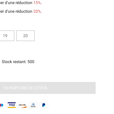
ier d'une réduction
15%
.
orts
ier d'une réduction
20%
.
e Magie Ancienne🧿
19
20
Stock restant
:
500
EN RUPTURE DE STOCK