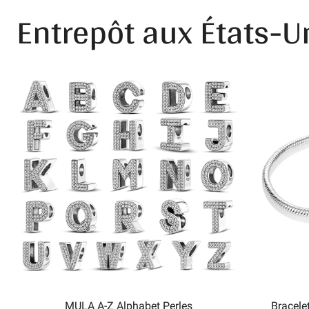
Entrepôt aux États-U
MULA A-Z Alphabet Perles
Bracele