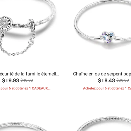
curité de la famille éternelle,
Chaîne en os de serpent pap
$19.98
$18.48
îne en os de serpent
$40.00
$36.00
 pour 6 et obtenez 1 CADEAUX
Achetez pour 6 et obtenez 1
GRATUITS
GRATUITS