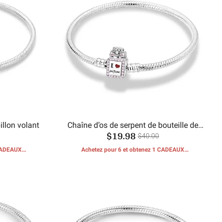
illon volant
Chaîne d’os de serpent de bouteille de
$19.98
parfum
$40.00
 CADEAUX
Achetez pour 6 et obtenez 1 CADEAUX
GRATUITS