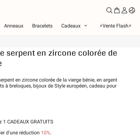
Anneaux
Bracelets
Cadeaux
⚡️Vente Flash⚡️
e serpent en zircone colorée de
e
e
eux
bet
rpent en zircone colorée de la vierge bénie, en argent
les de l'amour
ts à breloques, bijoux de Style européen, cadeau pour
Lune et Soleil
ces
e la famille
ux et animaux de compagnie
nez 1 CADEAUX GRATUITS
-temps
ier d'une réduction
10%
.
ure