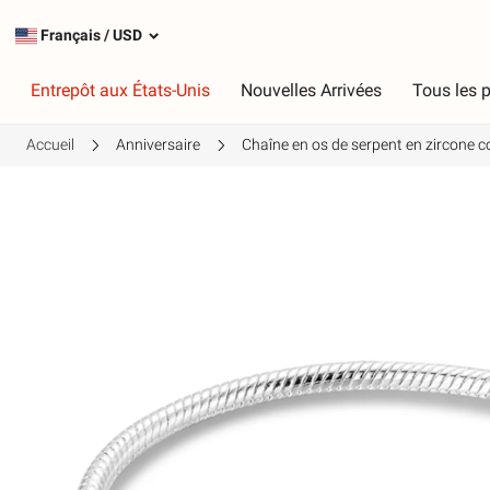
Français
/
USD
Entrepôt aux États-Unis
Nouvelles Arrivées
Tous les p
Accueil
Anniversaire
Chaîne en os de serpent en zircone co
Taper
C
Charmes les plus populaires
R
Charmes en argent
R
Charmes pendants
V
Chaînes de sécurité
V
J