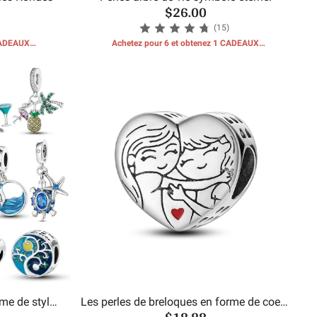
$26.00
(15)
 CADEAUX
Achetez pour 6 et obtenez 1 CADEAUX
GRATUITS
me de style
Les perles de breloques en forme de coeur
$18.88
de soeur