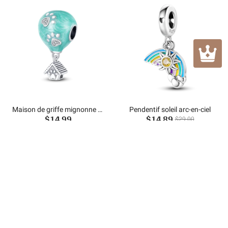
Maison de griffe mignonne et
Pendentif soleil arc-en-ciel
$14.99
$14.89
perles de ballon à air chaud
$29.00
Achetez pour 6 et obtenez 1
Achetez pour 6 et obtenez 1
CADEAUX GRATUITS
CADEAUX GRATUITS