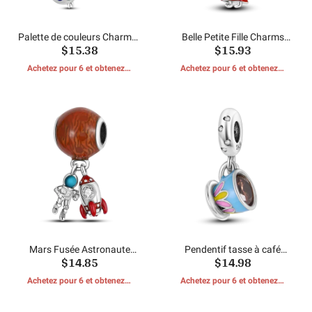
Palette de couleurs Charmes
Belle Petite Fille Charms
$15.38
$15.93
Perles
Perles
Achetez pour 6 et obtenez 1
Achetez pour 6 et obtenez 1
CADEAUX GRATUITS
CADEAUX GRATUITS
Mars Fusée Astronaute
Pendentif tasse à café
$14.85
$14.98
Charms Perles
colorée
Achetez pour 6 et obtenez 1
Achetez pour 6 et obtenez 1
CADEAUX GRATUITS
CADEAUX GRATUITS