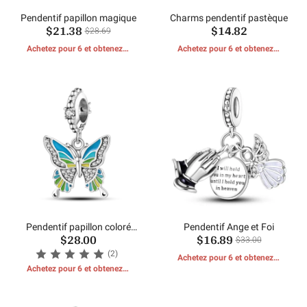
Pendentif papillon magique
Charms pendentif pastèque
$21.38
$14.82
$28.69
Achetez pour 6 et obtenez 1
Achetez pour 6 et obtenez 1
CADEAUX GRATUITS
CADEAUX GRATUITS
Pendentif papillon coloré
Pendentif Ange et Foi
$28.00
$16.89
incrusté
$33.00
(2)
Achetez pour 6 et obtenez 1
Achetez pour 6 et obtenez 1
CADEAUX GRATUITS
CADEAUX GRATUITS