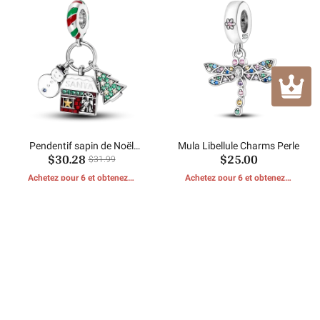
Pendentif sapin de Noël
Mula Libellule Charms Perle
$30.28
$25.00
bonhomme de neige
$31.99
Achetez pour 6 et obtenez 1
Achetez pour 6 et obtenez 1
CADEAUX GRATUITS
CADEAUX GRATUITS
Avis des clients
Pas encore d'avis.
Soyez le premier à rédiger un avis.
Écrire une critique