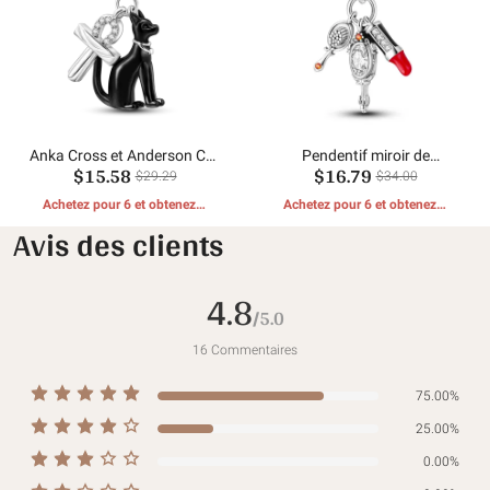
Anka Cross et Anderson Cat
Pendentif miroir de
$15.58
$16.79
Dangle
maquillage rouge à lèvres
$29.29
$34.00
Achetez pour 6 et obtenez 1
Achetez pour 6 et obtenez 1
CADEAUX GRATUITS
CADEAUX GRATUITS
Avis des clients
4.8
/5.0
16
Commentaires
75.00%
25.00%
0.00%