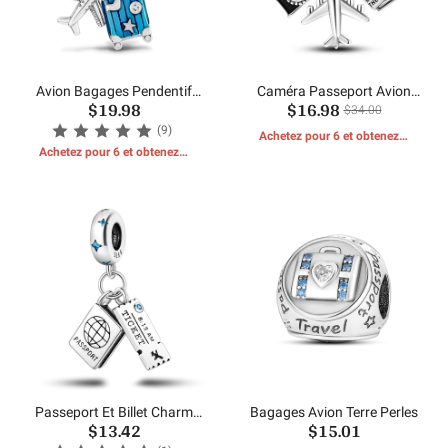
Avion Bagages Pendentif
Caméra Passeport Avion
$19.98
$16.98
Charms Perles
Pendentif
$34.00
(9)
Achetez pour 6 et obtenez 1
Achetez pour 6 et obtenez 1
CADEAUX GRATUITS
CADEAUX GRATUITS
Passeport Et Billet Charm
Bagages Avion Terre Perles
$13.42
$15.01
Perles