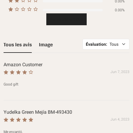
0.00%
0.00%
Écrire une critique
Tous les avis
Image
Évaluation
:
Tous
Amazon Customer
Jun 7, 2023
Good gift
Yudelka Green Mejía BM-493430
Jun 4, 2023
Me encantó.