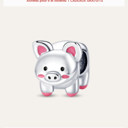
Achetez pour 6 et obtenez 1 CADEAUX GRATUITS