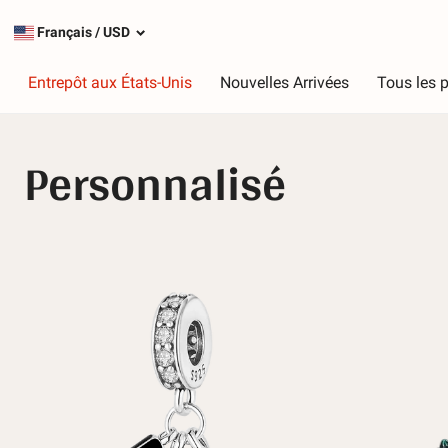
Français
/
USD
Entrepôt aux États-Unis
Nouvelles Arrivées
Tous les p
Personnalisé
Taper
C
Charmes les plus populaires
R
Charmes en argent
R
Charmes pendants
V
Chaînes de sécurité
V
J