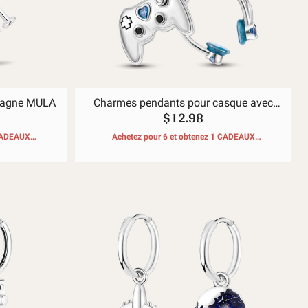
orts
e Magie Ancienne🧿
pagne MULA
Charmes pendants pour casque avec
$12.98
poignée de jeu
 CADEAUX
Achetez pour 6 et obtenez 1 CADEAUX
GRATUITS