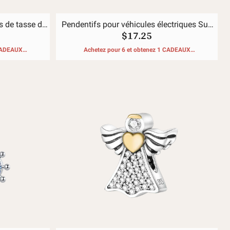
ts de tasse de
Pendentifs pour véhicules électriques Sun
$17.25
Pineapple
 CADEAUX
Achetez pour 6 et obtenez 1 CADEAUX
GRATUITS