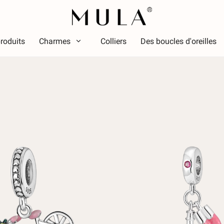
roduits
Charmes
Colliers
Des boucles d'oreilles
Taper
ouleur
Thèm
Couleur
Thème
ouge
Lumin
ose
Alpha
ert
Symbo
iolet
Étoile 
aune doré
Vacan
Amis d
Anima
Passe
La nat