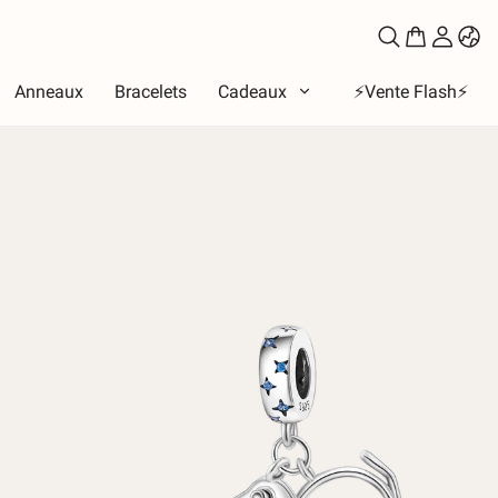
Anneaux
Bracelets
Cadeaux
⚡️Vente Flash⚡️
e
eux
bet
les de l'amour
Lune et Soleil
ces
e la famille
ux et animaux de compagnie
-temps
ure