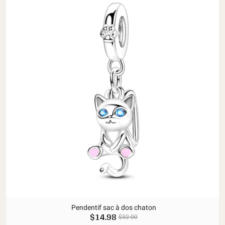
Pendentif sac à dos chaton
$14.98
$32.00